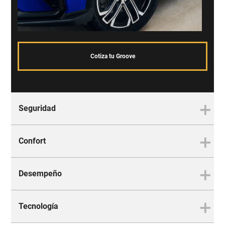
Cotiza tu Groove
Seguridad
Confort
La mejor protección para ti y
tu familia
Desempeño
Es tan cómodo que no te
querrás bajar
Tecnología
El equilibrio perfecto entre