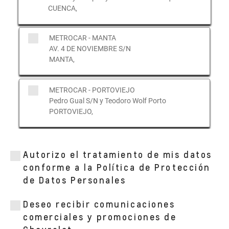
CUENCA,
METROCAR - MANTA
AV. 4 DE NOVIEMBRE S/N
MANTA,
METROCAR - PORTOVIEJO
Pedro Gual S/N y Teodoro Wolf Porto
PORTOVIEJO,
METROCAR - TUMBACO
Av. Interoceánica km 13 y Gonzalez Suárez
Autorizo el tratamiento de mis datos
diagonal gasolinera Puma
conforme a la Política de Protección
QUITO,
de Datos Personales
Deseo recibir comunicaciones
METROCAR - GONZALEZ SUAREZ
comerciales y promociones de
(MATRIZ)
Av. Orellana y San Ignacio