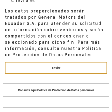
Chevrolet.
QUITO,
Los datos proporcionados serán
tratados por General Motors del
METROCAR - CUENCA AV. REMIGIO
Ecuador S.A. para atender su solicitud
Av. Remigio Crespo N.- 2-17 y Federico
de información sobre vehículos y serán
Proaño (esq)
CUENCA,
compartidos con el concesionario
seleccionado para dicho fin. Para más
información, consulte nuestra Política
de Protección de Datos Personales.
Enviar
Consulta aquí Política de Protección de Datos personales