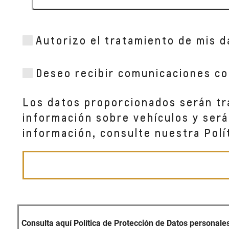
METROCAR - TUMBACO
Autorizo el tratamiento de mis d
Av. Interoceánica km 13 y Gonzalez Suárez 
QUITO,
Deseo recibir comunicaciones co
METROCAR - GONZALEZ SUAREZ (MATRIZ)
Av. Orellana y San Ignacio
Los datos proporcionados serán tra
QUITO,
información sobre vehículos y será
información, consulte nuestra Polí
METROCAR - CUENCA AV. REMIGIO
Av. Remigio Crespo N.- 2-17 y Federico Proañ
CUENCA,
Consulta aquí Política de Protección de Datos personale