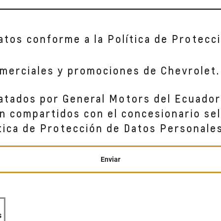
atos conforme a la Política de Protec
diagonal gasolinera Puma
merciales y promociones de Chevrolet.
tados por General Motors del Ecuador 
n compartidos con el concesionario sel
tica de Protección de Datos Personales
o (esq)
Enviar
s