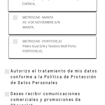
CUENCA,
METROCAR - MANTA
AV. 4 DE NOVIEMBRE S/N
MANTA,
METROCAR - PORTOVIEJO
Pedro Gual S/N y Teodoro Wolf Porto
PORTOVIEJO,
METROCAR - TUMBACO
Av. Interoceánica km 13 y Gonzalez Suárez
Autorizo el tratamiento de mis datos
diagonal gasolinera Puma
conforme a la Política de Protección
QUITO,
de Datos Personales
Deseo recibir comunicaciones
METROCAR - GONZALEZ SUAREZ
comerciales y promociones de
(MATRIZ)
Av. Orellana y San Ignacio