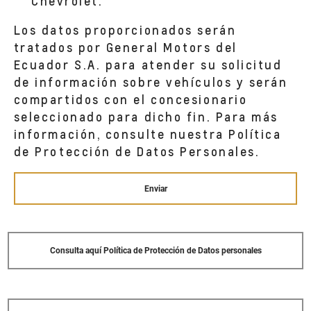
Chevrolet.
QUITO,
Los datos proporcionados serán
tratados por General Motors del
METROCAR - CUENCA AV. REMIGIO
Ecuador S.A. para atender su solicitud
Av. Remigio Crespo N.- 2-17 y Federico
de información sobre vehículos y serán
Proaño (esq)
CUENCA,
compartidos con el concesionario
seleccionado para dicho fin. Para más
información, consulte nuestra Política
de Protección de Datos Personales.
Enviar
Consulta aquí Política de Protección de Datos personales