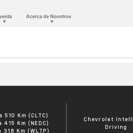
a 510 Km (CLTC)
Chevrolet Intel
a 415 Km (NEDC)
Driving
a 318 Km (WLTP)